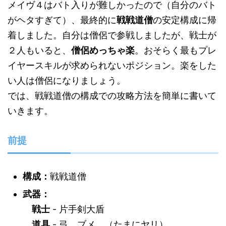
メイヴ４はバト入りが難しかったので（自分のバト
がヘタすぎて）、最終的に
戦戦道僧
の安定構成に帰
着しました。自分は僧侶で参戦しましたが、戦士が
２人もいると、
僧侶めっちゃ楽
。おそらく最もプレ
イヤースキルが求められないポジション。楽をした
い人は僧侶になりましょう。
では、戦戦道僧の構成での攻略方法を簡単に書いて
いきます。
前提
構成：
戦戦道僧
武器：
戦士
- 片手剣大盾
道具
- 弓、ブメ、（たまにヤリ）