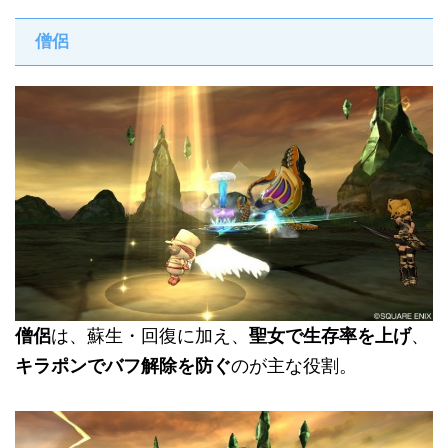
僧侶
僧侶
は、蘇生・回復に加え、
聖女で生存率を上げ
、
キラポンでバフ解除を防ぐ
のが主な役割。