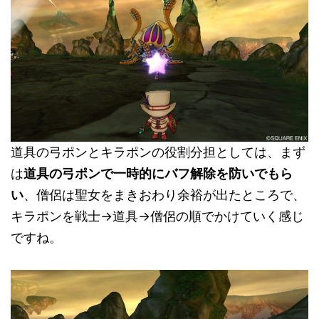
道具の弓ポンとキラポンの役割分担としては、まず
は
道具の弓ポンで一時的にバフ解除を防いでもら
い
、僧侶は聖女をまきおわり余裕が出たところで、
キラポンを戦士→道具→僧侶の順でかけていく感じ
ですね。