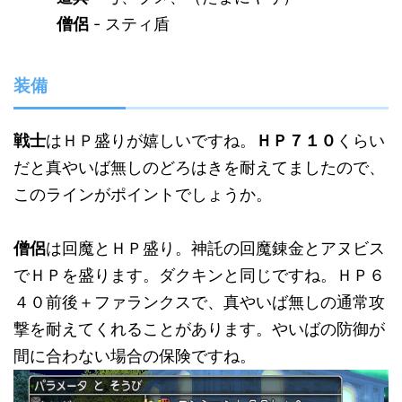
僧侶
- スティ盾
装備
戦士
はＨＰ盛りが嬉しいですね。
ＨＰ７１０
くらい
だと真やいば無しのどろはきを耐えてましたので、
このラインがポイントでしょうか。
僧侶
は回魔とＨＰ盛り。神託の回魔錬金とアヌビス
でＨＰを盛ります。ダクキンと同じですね。ＨＰ６
４０前後＋ファランクスで、真やいば無しの通常攻
撃を耐えてくれることがあります。やいばの防御が
間に合わない場合の保険ですね。