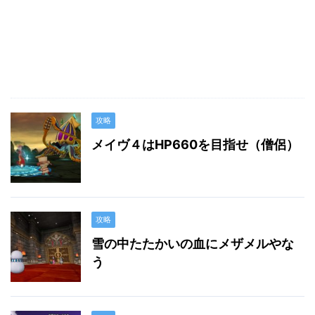
攻略
メイヴ４はHP660を目指せ（僧侶）
攻略
雪の中たたかいの血にメザメルやな
う