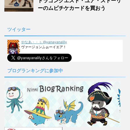
ドラゴンクエスト・ユア・ストーリ
ーのムビチケカードを買おう
ツイッター
やなあ・・ぅ @yanayanalily
ヴァージョンふぉーイエア！
ブログランキングに参加中