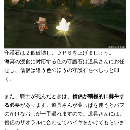
守護石は２個破壊し、ＤＰＳを上げましょう。
海冥の浸食に対応する色の守護石は道具さんにお任
せし、僧侶は違う色のほうの守護石をぺしっと叩
く。
また、戦士が死んだときは、
僧侶が積極的に蘇生す
る
必要があります。道具さんが葉っぱを使うとバフ
のかけなおしが一手遅れますので。道具さんには、
僧侶のザオラルに合わせてバイキをかけてもらいま