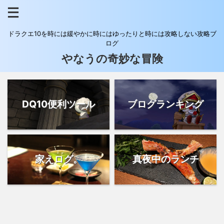
ドラクエ10を時には緩やかに時にはゆったりと時には攻略しない攻略ブ
ログ
やなうの奇妙な冒険
DQ10便利ツール
ブログランキング
家えログ。
真夜中のランチ