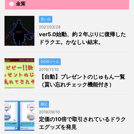
金策
思い出
2021/03/28
ver5.0始動、約２年ぶりに復帰した
ドラクエ。かなしい結末。
DQ10ツール
2019/11/10
【自動】プレゼントのじゅもん一覧
（貰い忘れチェック機能付き）
雑記
2019/09/10
定価の10倍で取引されているドラク
エグッズを発見