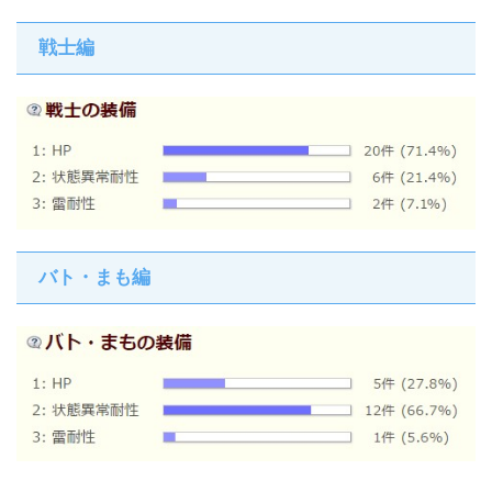
戦士編
バト・まも編