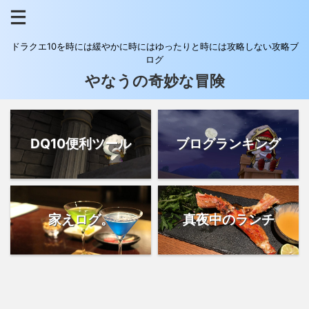
ドラクエ10を時には緩やかに時にはゆったりと時には攻略しない攻略ブ
ログ
やなうの奇妙な冒険
DQ10便利ツール
ブログランキング
家えログ。
真夜中のランチ