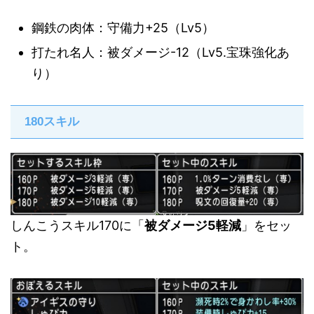
鋼鉄の肉体：守備力+25（Lv5）
打たれ名人：被ダメージ-12（Lv5.宝珠強化あ
り）
180スキル
しんこうスキル170に「
被ダメージ5軽減
」をセッ
ト。