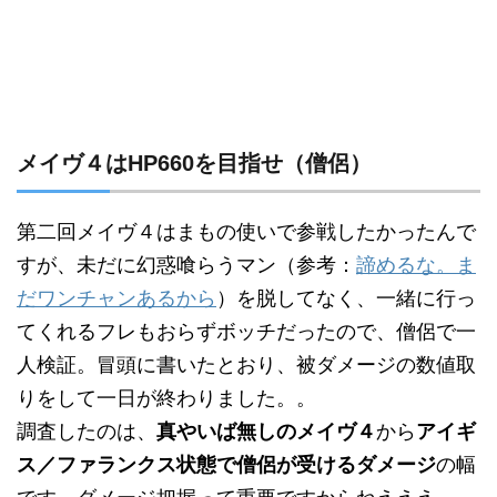
メイヴ４はHP660を目指せ（僧侶）
第二回メイヴ４はまもの使いで参戦したかったんで
すが、未だに幻惑喰らうマン（参考：
諦めるな。ま
だワンチャンあるから
）を脱してなく、一緒に行っ
てくれるフレもおらずボッチだったので、僧侶で一
人検証。冒頭に書いたとおり、被ダメージの数値取
りをして一日が終わりました。。
調査したのは、
真やいば無しのメイヴ４
から
アイギ
ス／ファランクス状態で僧侶が受けるダメージ
の幅