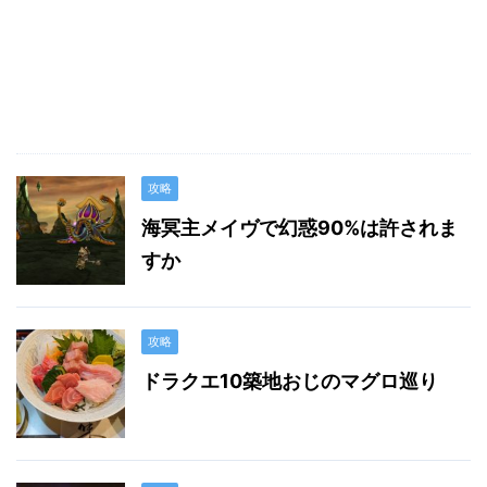
攻略
海冥主メイヴで幻惑90%は許されま
すか
攻略
ドラクエ10築地おじのマグロ巡り