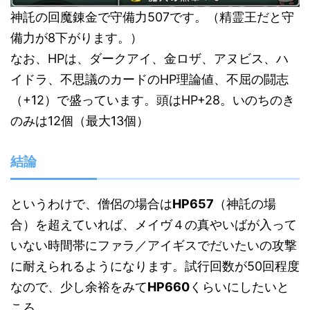
神託の回魔錬金で守備力507です。（精霊王だと守
備力が8下がります。）
なお、HPは、ダークアイ、金ロザ、アヌビス、ハ
イドラ、不思議のカードのHP理論値、不屈の闘志
（+12）で盛っています。頭はHP+28。いのちのき
のみは12個（最大13個）
結論
というわけで、僧侶の場合は
HP657
（神託の場
合）を超えていれば、メイヴ４の真やいばが入って
いない時間帯にファラ／アイギスでだいたいの攻撃
に耐えられるようになります。試行回数が50回程度
なので、少し余裕をみて
HP660
くらいにしたいと
ころ。