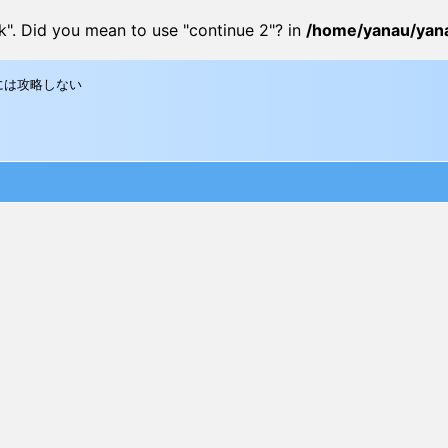
ak". Did you mean to use "continue 2"? in
/home/yanau/yana
には攻略しない