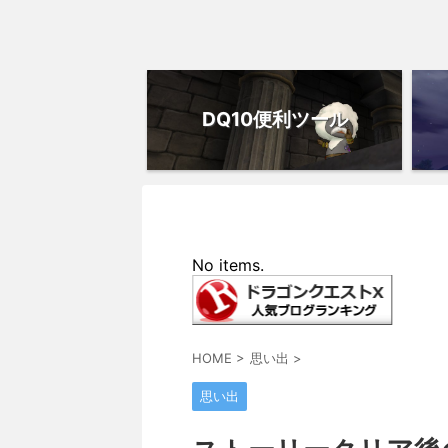
DQ10便利ツール
No items.
HOME
>
思い出
>
思い出