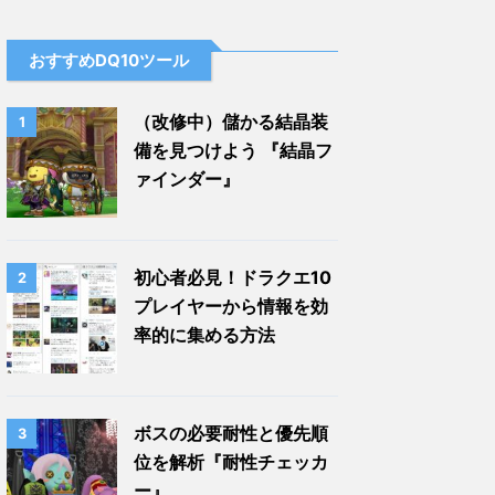
おすすめDQ10ツール
（改修中）儲かる結晶装
1
備を見つけよう 『結晶フ
ァインダー』
初心者必見！ドラクエ10
2
プレイヤーから情報を効
率的に集める方法
ボスの必要耐性と優先順
3
位を解析『耐性チェッカ
ー』