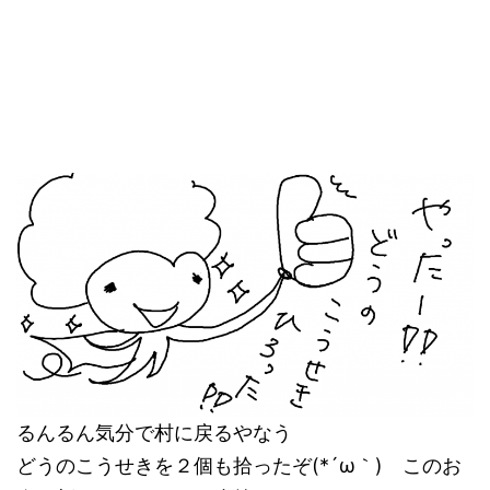
るんるん気分で村に戻るやなう
どうのこうせきを２個も拾ったぞ(*´ω｀) このお