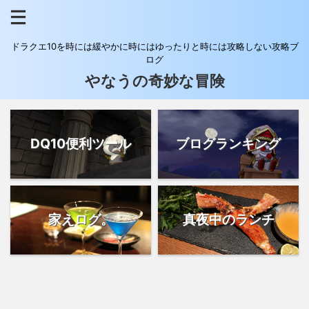
ドラクエ10を時には緩やかに時にはゆったりと時には攻略しない攻略ブ
ログ
やなうの奇妙な冒険
DQ10便利ツール
ブログランキング
家えログ。
真夜中のランチ