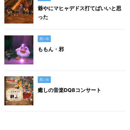
爺やにマヒャデドス打てばいいと思
った
思い出
ももん・邪
思い出
癒しの音楽DQ8コンサート