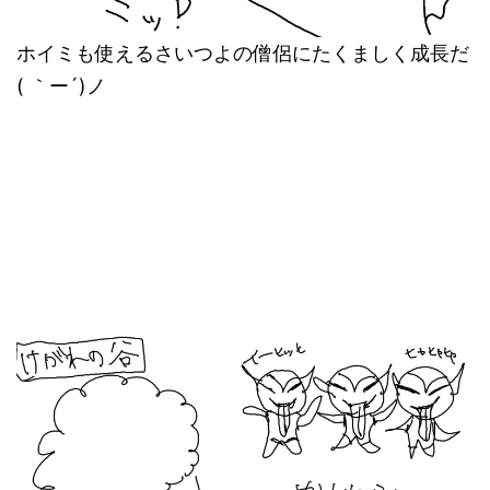
ホイミも使えるさいつよの僧侶にたくましく成長だ
( ｀ー´)ノ