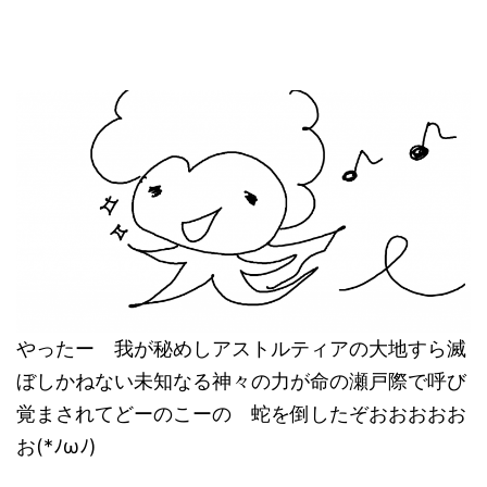
やったー 我が秘めしアストルティアの大地すら滅
ぼしかねない未知なる神々の力が命の瀬戸際で呼び
覚まされてどーのこーの 蛇を倒したぞおおおおお
お(*ﾉωﾉ)