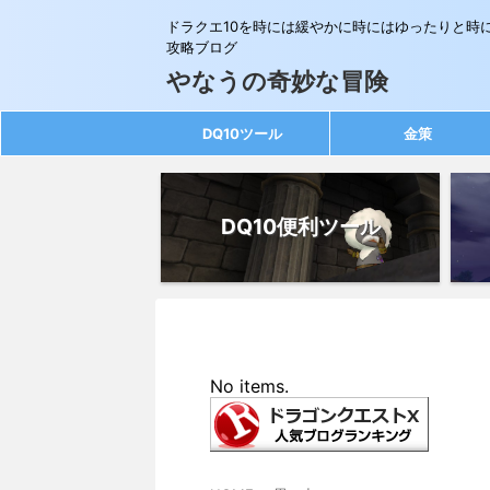
ドラクエ10を時には緩やかに時にはゆったりと時
攻略ブログ
やなうの奇妙な冒険
DQ10ツール
金策
DQ10便利ツール
No items.