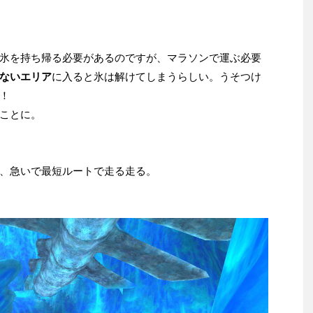
氷を持ち帰る必要があるのですが、マラソンで運ぶ必要
ないエリア
に入ると氷は解けてしまうらしい。うそつけ
！
くことに。
、急いで最短ルートで走る走る。