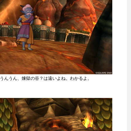
うんうん、煉獄の谷？は遠いよね。わかるよ。