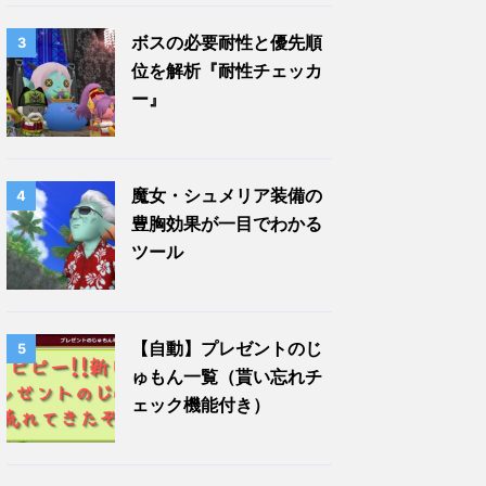
ボスの必要耐性と優先順
3
位を解析『耐性チェッカ
ー』
魔女・シュメリア装備の
4
豊胸効果が一目でわかる
ツール
【自動】プレゼントのじ
5
ゅもん一覧（貰い忘れチ
ェック機能付き）