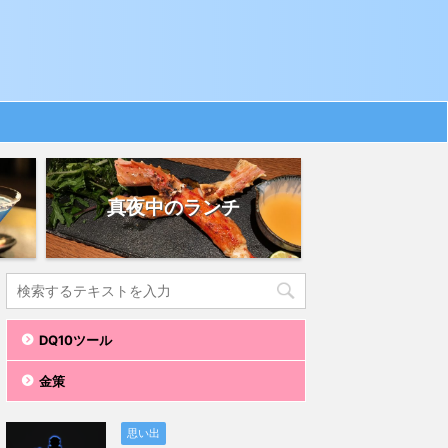
真夜中のランチ
DQ10ツール
金策
思い出