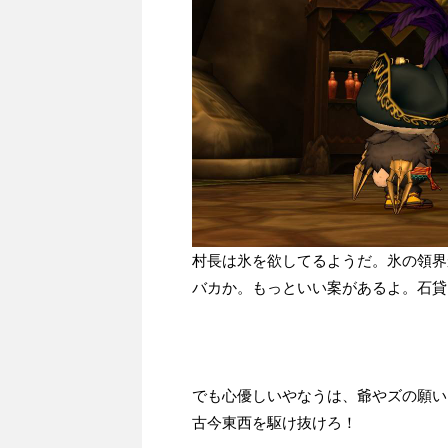
村長は氷を欲してるようだ。氷の領界
バカか。もっといい案があるよ。石貸
でも心優しいやなうは、爺やズの願い
古今東西を駆け抜けろ！