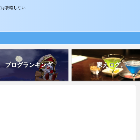
には攻略しない
ブログランキング
家えログ。