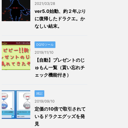
2021/03/28
ver5.0始動、約２年ぶり
に復帰したドラクエ。か
なしい結末。
DQ10ツール
2019/11/10
【自動】プレゼントのじ
ゅもん一覧（貰い忘れチ
ェック機能付き）
雑記
2019/09/10
定価の10倍で取引されて
いるドラクエグッズを発
見