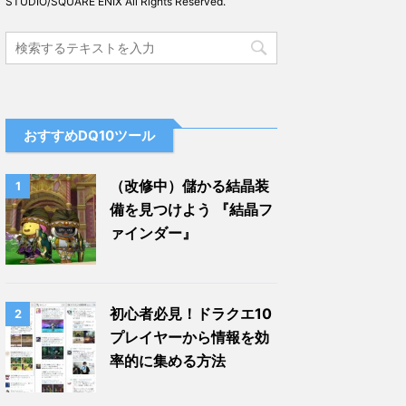
STUDIO/SQUARE ENIX All Rights Reserved.
おすすめDQ10ツール
（改修中）儲かる結晶装
1
備を見つけよう 『結晶フ
ァインダー』
初心者必見！ドラクエ10
2
プレイヤーから情報を効
率的に集める方法