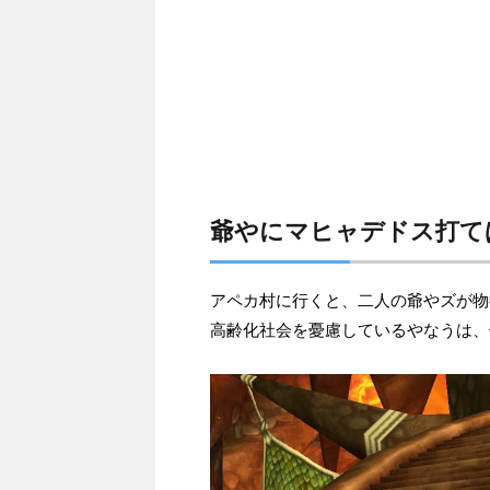
爺やにマヒャデドス打て
アペカ村に行くと、二人の爺やズが物
高齢化社会を憂慮しているやなうは、